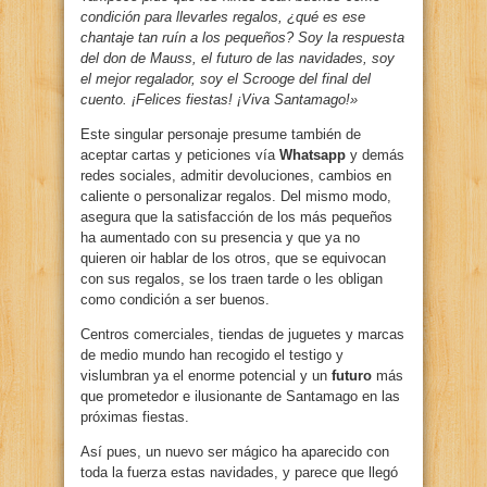
condición para llevarles regalos, ¿qué es ese
chantaje tan ruín a los pequeños? Soy la respuesta
del don de Mauss, el futuro de las navidades, soy
el mejor regalador, soy el Scrooge del final del
cuento. ¡Felices fiestas!
¡
Viva Santamago!»
Este singular personaje presume también de
aceptar cartas y peticiones vía
Whatsapp
y demás
redes sociales, admitir devoluciones, cambios en
caliente o personalizar regalos. Del mismo modo,
asegura que la satisfacción de los más pequeños
ha aumentado con su presencia y que ya no
quieren oir hablar de los otros, que se equivocan
con sus regalos, se los traen tarde o les obligan
como condición a ser buenos.
Centros comerciales, tiendas de juguetes y marcas
de medio mundo han recogido el testigo y
vislumbran ya el enorme potencial y un
futuro
más
que prometedor e ilusionante de Santamago en las
próximas fiestas.
Así pues, un nuevo ser mágico ha aparecido con
toda la fuerza estas navidades, y parece que llegó