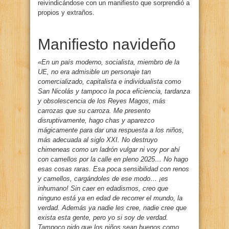
reivindicándose con un manifiesto que sorprendió a
propios y extraños.
Manifiesto navideño
«En un país moderno, socialista, miembro de la
UE, no era admisible un personaje tan
comercializado, capitalista e individualista como
San Nicolás y tampoco la poca eficiencia, tardanza
y obsolescencia de los Reyes Magos, más
carrozas que su carroza. Me presento
disruptivamente, hago chas y aparezco
mágicamente para dar una respuesta a los niños,
más adecuada al siglo XXI. No destruyo
chimeneas como un ladrón vulgar ni voy por ahí
con camellos por la calle en pleno 2025… No hago
esas cosas raras. Esa poca sensibilidad con renos
y camellos, cargándoles de ese modo…
¡
es
inhumano! Sin caer en edadismos, creo que
ninguno está ya en edad de recorrer el mundo, la
verdad. Además ya nadie les cree, nadie cree que
exista esta gente, pero yo si soy de verdad.
Tampoco pido que los niños sean buenos como