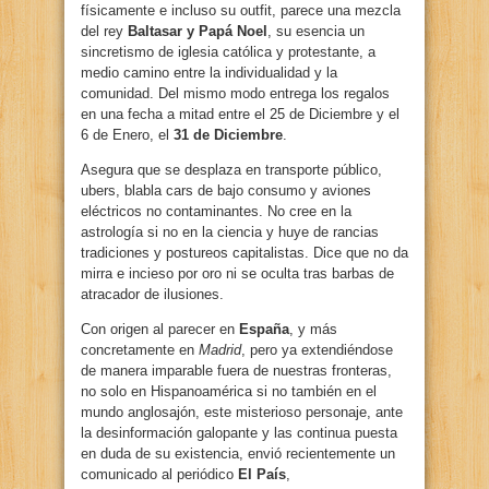
físicamente e incluso su outfit, parece una mezcla
del rey
Baltasar y Papá Noel
, su esencia un
sincretismo de iglesia católica y protestante, a
medio camino entre la individualidad y la
comunidad. Del mismo modo entrega los regalos
en una fecha a mitad entre el 25 de Diciembre y el
6 de Enero, el
31 de Diciembre
.
Asegura que se desplaza en transporte público,
ubers, blabla cars de bajo consumo y aviones
eléctricos no contaminantes. No cree en la
astrología si no en la ciencia y huye de rancias
tradiciones y postureos capitalistas. Dice que no da
mirra e incieso por oro ni se oculta tras barbas de
atracador de ilusiones.
Con origen al parecer en
España
, y más
concretamente en
Madrid
, pero ya extendiéndose
de manera imparable fuera de nuestras fronteras,
no solo en Hispanoamérica si no también en el
mundo anglosajón, este misterioso personaje, ante
la desinformación galopante y las continua puesta
en duda de su existencia, envió recientemente un
comunicado al periódico
El País
,