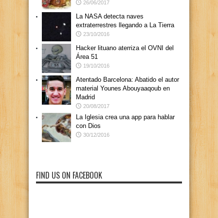
26/06/2017
La NASA detecta naves
extraterrestres llegando a La Tierra
23/10/2016
Hacker lituano aterriza el OVNI del
Área 51
19/10/2016
Atentado Barcelona: Abatido el autor
material Younes Abouyaaqoub en
Madrid
20/08/2017
La Iglesia crea una app para hablar
con Dios
30/12/2016
FIND US ON FACEBOOK