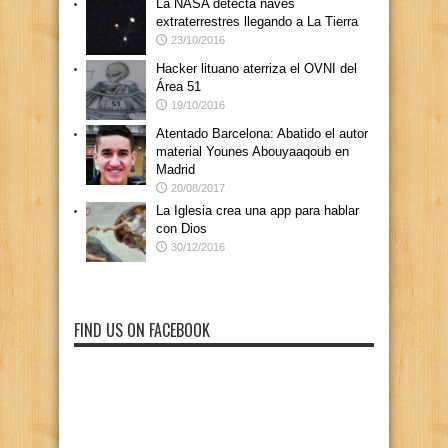
La NASA detecta naves
extraterrestres llegando a La Tierra
23/10/2016
Hacker lituano aterriza el OVNI del
Área 51
19/10/2016
Atentado Barcelona: Abatido el autor
material Younes Abouyaaqoub en
Madrid
20/08/2017
La Iglesia crea una app para hablar
con Dios
30/12/2016
FIND US ON FACEBOOK