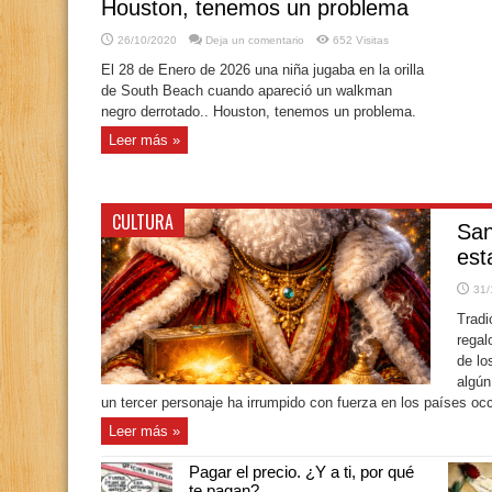
Houston, tenemos un problema
26/10/2020
Deja un comentario
652 Visitas
El 28 de Enero de 2026 una niña jugaba en la orilla
de South Beach cuando apareció un walkman
negro derrotado.. Houston, tenemos un problema.
Leer más »
CULTURA
San
est
31/
Tradi
regal
de lo
algún
un tercer personaje ha irrumpido con fuerza en los países o
Leer más »
Pagar el precio. ¿Y a ti, por qué
te pagan?