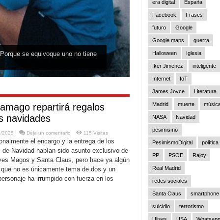
era digital
España
Facebook
Frases
futuro
Google
Google maps
guerra
 Porque se equivoque uno no tiene
Halloween
Iglesia
Iker Jimenez
inteligente
Internet
IoT
James Joyce
Literatura
Madrid
muerte
músic
amago repartirá regalos
s navidades
NASA
Navidad
pesimismo
2/2025
Deja un comentario
115 Visitas
onalmente el encargo y la entrega de los
PesimismoDigital
política
s de Navidad habían sido asunto exclusivo de
PP
PSOE
Rajoy
yes Magos y Santa Claus, pero hace ya algún
Real Madrid
 que no es únicamente tema de dos y un
personaje ha irrumpido con fuerza en los
redes sociales
Santa Claus
smartphone
suicidio
terrorismo
Ulises
USA
Whatsap