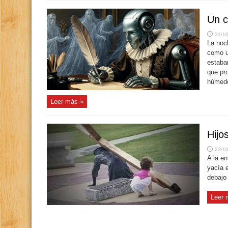
Un c
31/1
La noc
como u
estaba
que pr
húmed
Leer más »
Hijo
23/1
A la e
yacía 
debajo
Leer 