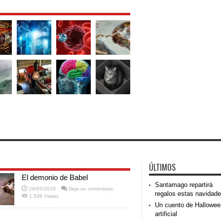
ÚLTIMOS
El demonio de Babel
Santamago repartirá
26/05/2019
Deja un comentario
regalos estas navidad
1,539 Visitas
Un cuento de Hallowee
artificial