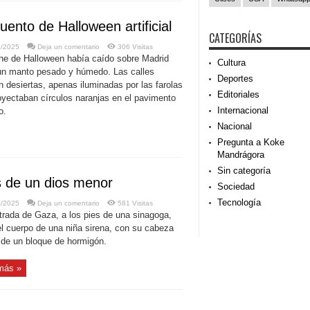
uento de Halloween artificial
CATEGORÍAS
0/2025
Deja un comentario
306 Visitas
he de Halloween había caído sobre Madrid
Cultura
n manto pesado y húmedo. Las calles
Deportes
n desiertas, apenas iluminadas por las farolas
Editoriales
oyectaban círculos naranjas en el pavimento
Internacional
o.
Nacional
Pregunta a Koke
Mandrágora
Sin categoría
s de un dios menor
Sociedad
Tecnología
0/2025
Deja un comentario
581 Visitas
ntrada de Gaza, a los pies de una sinagoga,
el cuerpo de una niña sirena, con su cabeza
 de un bloque de hormigón.
más »