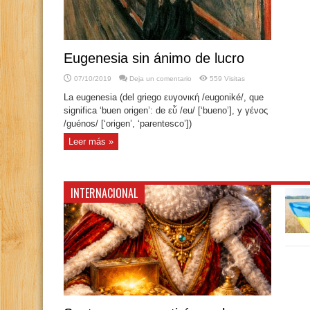
Eugenesia sin ánimo de lucro
07/10/2019
Deja un comentario
559 Visitas
La eugenesia (del griego ευγονική /eugoniké/, que
significa ‘buen origen’: de εὖ /eu/ [‘bueno’], y γένος
/guénos/ [‘origen’, ‘parentesco’])
Leer más »
INTERNACIONAL