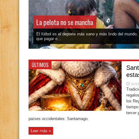
La pelota no se mancha
El fútbol es el deporte más sano y más lindo del mundo.
que pagar e...
ÚLTIMOS
Sant
esta
31/1
Tradici
regalo
los Re
tiempo
tercer 
países occidentales: Santamago.
Leer más »