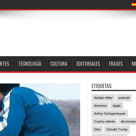
RTES
TECNOLOGÍA
CULTURA
EDITORIALES
FRASES
M
ETIQUETAS
Adolph Hitler
android
Anónimo
Apple
Arthur Schopenhauer
Cuarto milenio
diccionari
Dios
Donald Trump