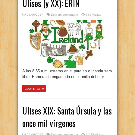
Ulises (y XX): ERIN
27/06/2017
Deja un comentario
585 Visitas
A las 8.35 a.m. estarás en el paraíso e Irlanda será
libre. Esmeralda engastada en el anillo del mar.
Leer más »
Ulises XIX: Santa Úrsula y las
once mil vírgenes
26/06/2017
Deja un comentario
1,045 Visitas