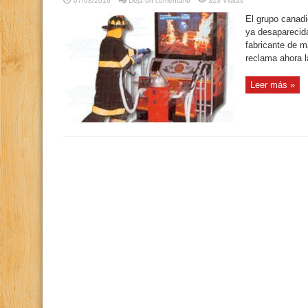
07/08/2016
Deja un comentario
323 Visitas
El grupo canad
ya desapareci
fabricante de m
reclama ahora l
Leer más »