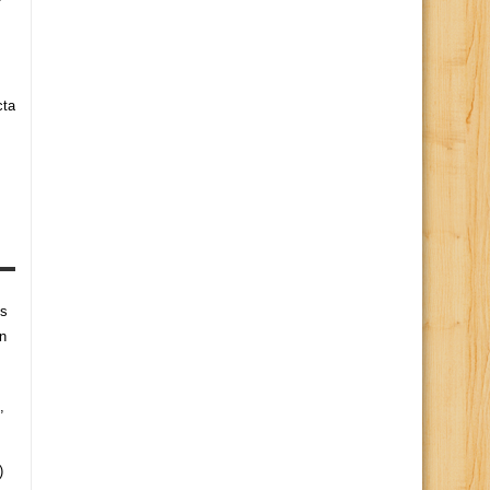
cta
es
n
,
)