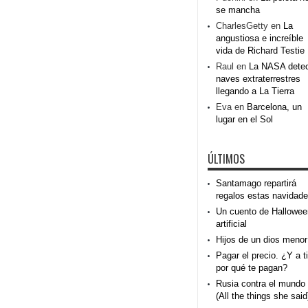
se mancha
CharlesGetty
en
La
angustiosa e increíble
vida de Richard Testie
Raul
en
La NASA dete
naves extraterrestres
llegando a La Tierra
Eva
en
Barcelona, un
lugar en el Sol
ÚLTIMOS
Santamago repartirá
regalos estas navidad
Un cuento de Hallowee
artificial
Hijos de un dios menor
Pagar el precio. ¿Y a ti
por qué te pagan?
Rusia contra el mundo
(All the things she said