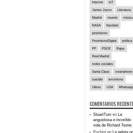
Internet
IoT
James Joyce
Literatura
Madrid
muerte
músic
NASA
Navidad
pesimismo
PesimismoDigital
política
PP
PSOE
Rajoy
Real Madrid
redes sociales
Santa Claus
smartphone
suicidio
terrorismo
Ulises
USA
Whatsap
COMENTARIOS RECIENT
StuartTum
en
La
angustiosa e increíble
vida de Richard Testie
Puchini
en
La pelota n