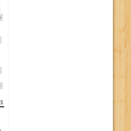
a
p
ES
o