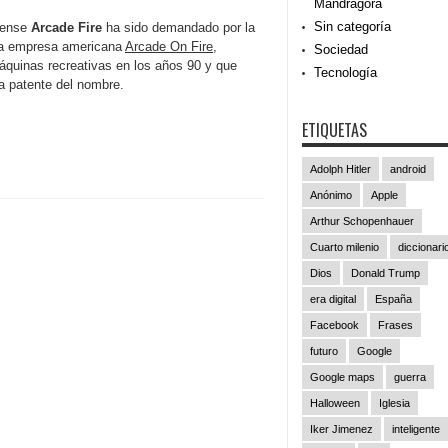
Mandrágora
Sin categoría
iense
Arcade Fire
ha sido demandado por la
da empresa americana
Arcade On Fire
,
Sociedad
áquinas recreativas en los años 90 y que
Tecnología
a patente del nombre.
ETIQUETAS
Adolph Hitler
android
Anónimo
Apple
Arthur Schopenhauer
Cuarto milenio
diccionari
Dios
Donald Trump
era digital
España
Facebook
Frases
futuro
Google
Google maps
guerra
Halloween
Iglesia
Iker Jimenez
inteligente