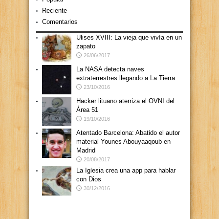
Reciente
Comentarios
Ulises XVIII: La vieja que vivía en un
zapato
26/06/2017
La NASA detecta naves
extraterrestres llegando a La Tierra
23/10/2016
Hacker lituano aterriza el OVNI del
Área 51
19/10/2016
Atentado Barcelona: Abatido el autor
material Younes Abouyaaqoub en
Madrid
20/08/2017
La Iglesia crea una app para hablar
con Dios
30/12/2016