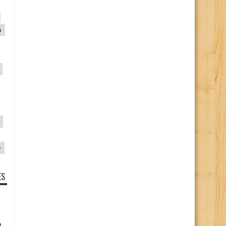
a
p
ES
o