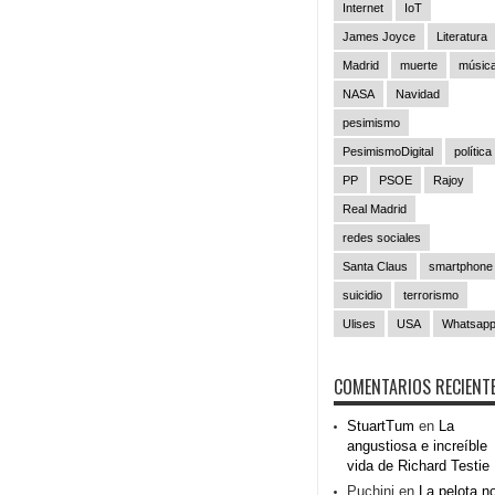
Internet
IoT
James Joyce
Literatura
Madrid
muerte
músic
NASA
Navidad
pesimismo
PesimismoDigital
política
PP
PSOE
Rajoy
Real Madrid
redes sociales
Santa Claus
smartphone
suicidio
terrorismo
Ulises
USA
Whatsap
COMENTARIOS RECIENT
StuartTum
en
La
angustiosa e increíble
vida de Richard Testie
Puchini
en
La pelota n