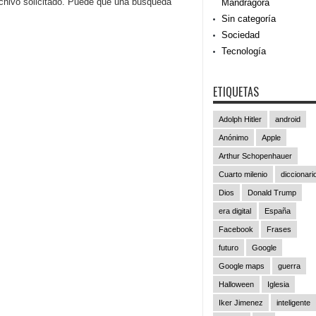
rchivo solicitado. Puede que una búsqueda
Mandrágora
Sin categoría
Sociedad
Tecnología
ETIQUETAS
Adolph Hitler
android
Anónimo
Apple
Arthur Schopenhauer
Cuarto milenio
diccionari
Dios
Donald Trump
era digital
España
Facebook
Frases
futuro
Google
Google maps
guerra
Halloween
Iglesia
Iker Jimenez
inteligente