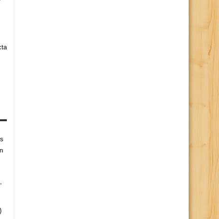
cta
es
n
,
)