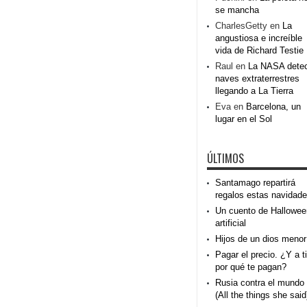
se mancha
CharlesGetty
en
La
angustiosa e increíble
vida de Richard Testie
Raul
en
La NASA dete
naves extraterrestres
llegando a La Tierra
Eva
en
Barcelona, un
lugar en el Sol
ÚLTIMOS
Santamago repartirá
regalos estas navidad
Un cuento de Hallowee
artificial
Hijos de un dios menor
Pagar el precio. ¿Y a ti
por qué te pagan?
Rusia contra el mundo
(All the things she said