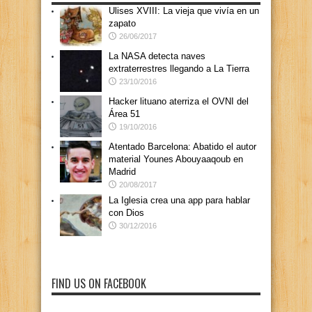
Ulises XVIII: La vieja que vivía en un
zapato
26/06/2017
La NASA detecta naves
extraterrestres llegando a La Tierra
23/10/2016
Hacker lituano aterriza el OVNI del
Área 51
19/10/2016
Atentado Barcelona: Abatido el autor
material Younes Abouyaaqoub en
Madrid
20/08/2017
La Iglesia crea una app para hablar
con Dios
30/12/2016
FIND US ON FACEBOOK