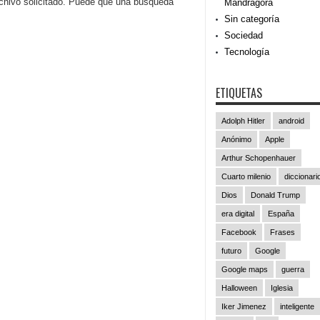
rchivo solicitado. Puede que una búsqueda
Mandrágora
Sin categoría
Sociedad
Tecnología
ETIQUETAS
Adolph Hitler
android
Anónimo
Apple
Arthur Schopenhauer
Cuarto milenio
diccionari
Dios
Donald Trump
era digital
España
Facebook
Frases
futuro
Google
Google maps
guerra
Halloween
Iglesia
Iker Jimenez
inteligente