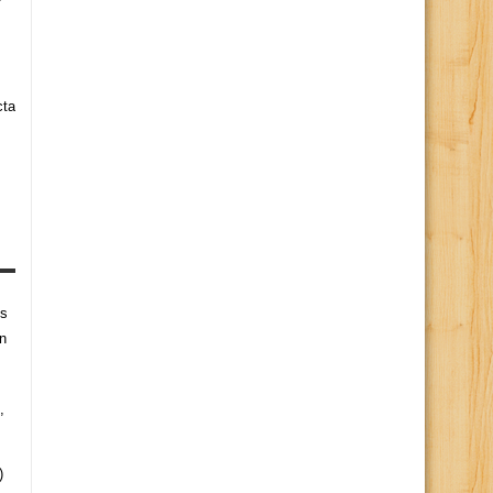
cta
es
n
,
)