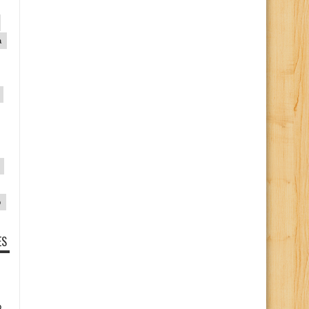
a
p
ES
o