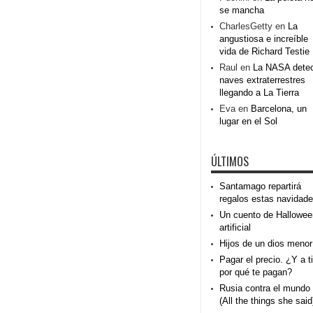
se mancha
CharlesGetty
en
La
angustiosa e increíble
vida de Richard Testie
Raul
en
La NASA dete
naves extraterrestres
llegando a La Tierra
Eva
en
Barcelona, un
lugar en el Sol
ÚLTIMOS
Santamago repartirá
regalos estas navidad
Un cuento de Hallowee
artificial
Hijos de un dios menor
Pagar el precio. ¿Y a ti
por qué te pagan?
Rusia contra el mundo
(All the things she said