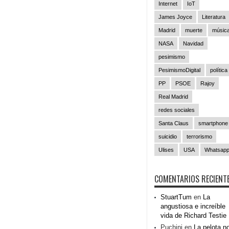
Internet
IoT
James Joyce
Literatura
Madrid
muerte
músic
NASA
Navidad
pesimismo
PesimismoDigital
política
PP
PSOE
Rajoy
Real Madrid
redes sociales
Santa Claus
smartphone
suicidio
terrorismo
Ulises
USA
Whatsap
COMENTARIOS RECIENT
StuartTum
en
La
angustiosa e increíble
vida de Richard Testie
Puchini
en
La pelota n