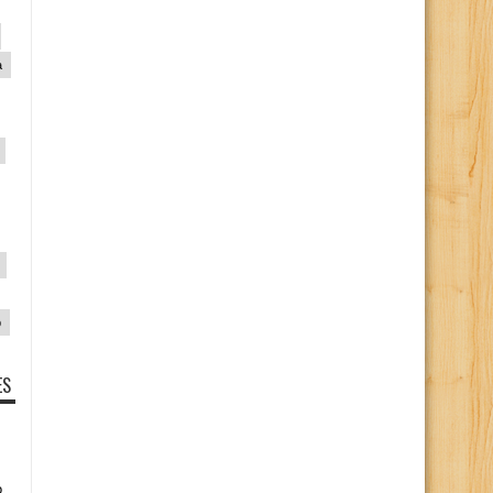
a
p
ES
o