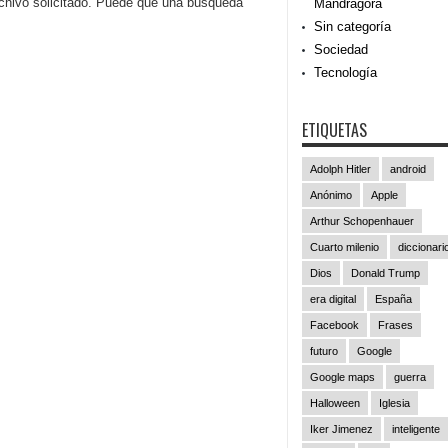
rchivo solicitado. Puede que una búsqueda
Mandrágora
Sin categoría
Sociedad
Tecnología
ETIQUETAS
Adolph Hitler
android
Anónimo
Apple
Arthur Schopenhauer
Cuarto milenio
diccionari
Dios
Donald Trump
era digital
España
Facebook
Frases
futuro
Google
Google maps
guerra
Halloween
Iglesia
Iker Jimenez
inteligente