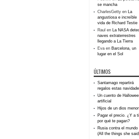
se mancha
CharlesGetty
en
La
angustiosa e increíble
vida de Richard Testie
Raul
en
La NASA dete
naves extraterrestres
llegando a La Tierra
Eva
en
Barcelona, un
lugar en el Sol
ÚLTIMOS
Santamago repartirá
regalos estas navidad
Un cuento de Hallowee
artificial
Hijos de un dios menor
Pagar el precio. ¿Y a ti
por qué te pagan?
Rusia contra el mundo
(All the things she said