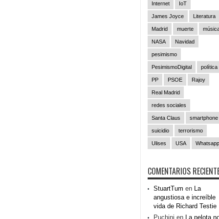
Internet
IoT
James Joyce
Literatura
Madrid
muerte
músic
NASA
Navidad
pesimismo
PesimismoDigital
política
PP
PSOE
Rajoy
Real Madrid
redes sociales
Santa Claus
smartphone
suicidio
terrorismo
Ulises
USA
Whatsap
COMENTARIOS RECIENT
StuartTum
en
La
angustiosa e increíble
vida de Richard Testie
Puchini
en
La pelota n