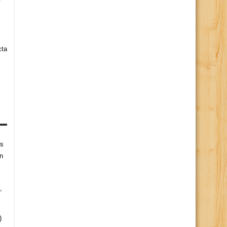
cta
es
n
,
)