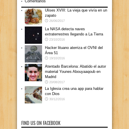
Comentarios
Ulises XVIII: La vieja que vivía en un
zapato
26/06/2017
La NASA detecta naves
extraterrestres llegando a La Tierra
23/10/2016
Hacker lituano aterriza el OVNI del
Área 51
19/10/2016
Atentado Barcelona: Abatido el autor
material Younes Abouyaaqoub en
Madrid
20/08/2017
La Iglesia crea una app para hablar
con Dios
30/12/2016
FIND US ON FACEBOOK