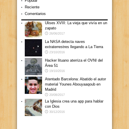
Popular
Reciente
Comentarios
Ulises XVIII: La vieja que vivía en un
zapato
26/06/2017
La NASA detecta naves
extraterrestres llegando a La Tierra
23/10/2016
Hacker lituano aterriza el OVNI del
Área 51
19/10/2016
Atentado Barcelona: Abatido el autor
material Younes Abouyaaqoub en
Madrid
20/08/2017
La Iglesia crea una app para hablar
con Dios
30/12/2016