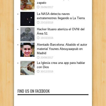
zapato
26/06/2017
La NASA detecta naves
extraterrestres llegando a La Tierra
23/10/2016
Hacker lituano aterriza el OVNI del
Área 51
19/10/2016
Atentado Barcelona: Abatido el autor
material Younes Abouyaaqoub en
Madrid
20/08/2017
La Iglesia crea una app para hablar
con Dios
30/12/2016
FIND US ON FACEBOOK