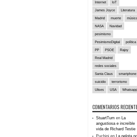
Internet
IoT
James Joyce
Literatura
Madrid
muerte
músic
NASA
Navidad
pesimismo
PesimismoDigital
política
PP
PSOE
Rajoy
Real Madrid
redes sociales
Santa Claus
smartphone
suicidio
terrorismo
Ulises
USA
Whatsap
COMENTARIOS RECIENT
StuartTum
en
La
angustiosa e increíble
vida de Richard Testie
Puchini
en
La pelota n