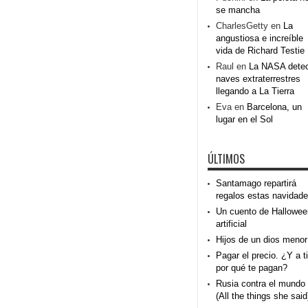
se mancha
CharlesGetty
en
La
angustiosa e increíble
vida de Richard Testie
Raul
en
La NASA dete
naves extraterrestres
llegando a La Tierra
Eva
en
Barcelona, un
lugar en el Sol
ÚLTIMOS
Santamago repartirá
regalos estas navidad
Un cuento de Hallowee
artificial
Hijos de un dios menor
Pagar el precio. ¿Y a ti
por qué te pagan?
Rusia contra el mundo
(All the things she said