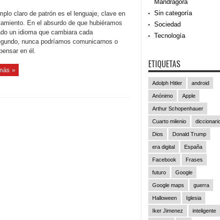
Mandrágora
Sin categoría
plo claro de patrón es el lenguaje, clave en
samiento. En el absurdo de que hubiéramos
Sociedad
ado un idioma que cambiara cada
Tecnología
gundo, nunca podríamos comunicarnos o
pensar en él.
ETIQUETAS
más »
Adolph Hitler
android
Anónimo
Apple
Arthur Schopenhauer
Cuarto milenio
diccionari
Dios
Donald Trump
era digital
España
Facebook
Frases
futuro
Google
Google maps
guerra
Halloween
Iglesia
Iker Jimenez
inteligente