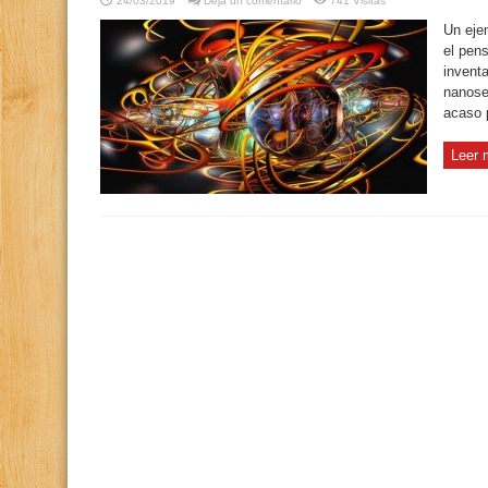
24/03/2019
Deja un comentario
741 Visitas
Un ejem
el pen
invent
nanose
acaso 
Leer 