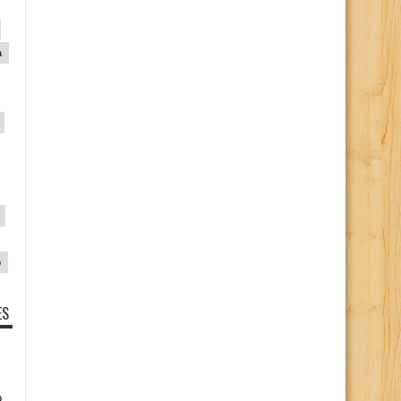
a
p
ES
o