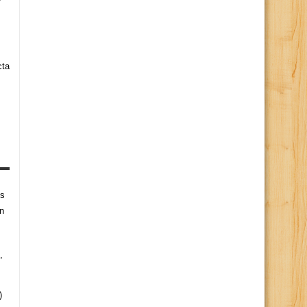
cta
es
n
,
)