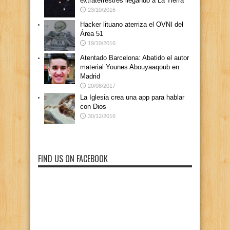
extraterrestres llegando a La Tierra
23/10/2016
Hacker lituano aterriza el OVNI del
Área 51
19/10/2016
Atentado Barcelona: Abatido el autor
material Younes Abouyaaqoub en
Madrid
20/08/2017
La Iglesia crea una app para hablar
con Dios
30/12/2016
FIND US ON FACEBOOK