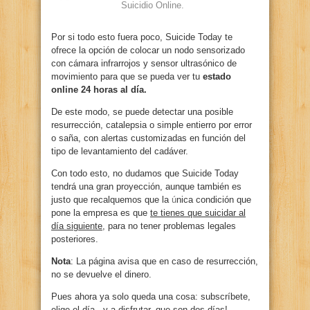
Suicidio Online.
Por si todo esto fuera poco, Suicide Today te
ofrece la opción de colocar un nodo sensorizado
con cámara infrarrojos y sensor ultrasónico de
movimiento para que se pueda ver tu
estado
online 24 horas al día.
De este modo, se puede detectar una posible
resurrección, catalepsia o simple entierro por error
o saña, con alertas customizadas en función del
tipo de levantamiento del cadáver.
Con todo esto, no dudamos que Suicide Today
tendrá una gran proyección, aunque también es
justo que recalquemos que la
ú
nica condición que
pone la empresa es que
te tienes que suicidar al
día siguiente
, para no tener problemas legales
posteriores.
Nota
: La página avisa que en caso de resurrección,
no se devuelve el dinero.
Pues ahora ya solo queda una cosa: subscríbete,
elige el día.. y a disfrutar, que son dos días!