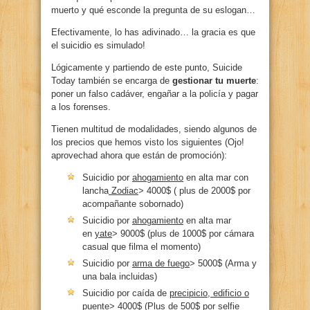
muerto y qué esconde la pregunta de su eslogan…
Efectivamente, lo has adivinado… la gracia es que
el suicidio es simulado!
Lógicamente y partiendo de este punto, Suicide
Today también se encarga de
gestionar tu muerte
:
poner un falso cadáver, engañar a la policía y pagar
a los forenses.
Tienen multitud de modalidades, siendo algunos de
los precios que hemos visto los siguientes (Ojo!
aprovechad ahora que están de promoción):
Suicidio por
ahogamiento
en alta mar con
lancha
Zodiac
> 4000$ ( plus de 2000$ por
acompañante sobornado)
Suicidio por
ahogamiento
en alta mar
en
yate
> 9000$ (plus de 1000$ por cámara
casual que filma el momento)
Suicidio por
arma de fuego
> 5000$ (Arma y
una bala incluidas)
Suicidio por caída de
precipicio, edificio o
puente
> 4000$ (Plus de 500$ por selfie