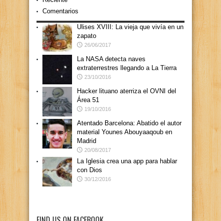
Comentarios
Ulises XVIII: La vieja que vivía en un
zapato
26/06/2017
La NASA detecta naves
extraterrestres llegando a La Tierra
23/10/2016
Hacker lituano aterriza el OVNI del
Área 51
19/10/2016
Atentado Barcelona: Abatido el autor
material Younes Abouyaaqoub en
Madrid
20/08/2017
La Iglesia crea una app para hablar
con Dios
30/12/2016
FIND US ON FACEBOOK