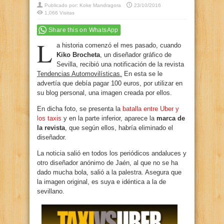
Publicado por:
Koke Mandragora
23/10/2016
1,066 Visitas
Share this on WhatsApp
L
a historia comenzó el mes pasado, cuando
Kiko Brocheta
, un diseñador gráfico de
Sevilla, recibió una notificación de la revista
Tendencias Automovilísticas.
En esta se le
advertía que debía pagar 100 euros, por utilizar en
su blog personal, una imagen creada por ellos.
En dicha foto, se presenta la
batalla entre Uber y
los taxis
y en la parte inferior, aparece la
marca de
la revista
, que según ellos, habría eliminado el
diseñador.
La noticia salió en todos los periódicos andaluces y
otro diseñador anónimo de Jaén, al que no se ha
dado mucha bola, salió a la palestra. Asegura que
la imagen original, es suya e idéntica a la de
sevillano.