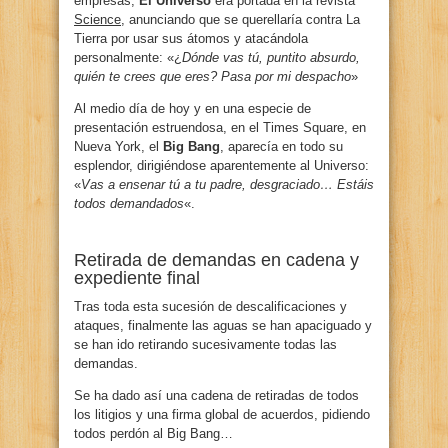
empresas,
El Universo
era portada en la revista
Science
, anunciando que se querellaría contra La
Tierra por usar sus átomos y atacándola
personalmente: «¿
Dónde vas tú, puntito absurdo,
quién te crees que eres? Pasa por mi despacho
»
Al medio día de hoy y en una especie de
presentación estruendosa, en el Times Square, en
Nueva York, el
Big Bang
, aparecía en todo su
esplendor, dirigiéndose aparentemente al Universo:
«
Vas a ensenar tú a tu padre, desgraciado… Estáis
todos demandados
«.
Retirada de demandas en cadena y
expediente final
Tras toda esta sucesión de descalificaciones y
ataques, finalmente las aguas se han apaciguado y
se han ido retirando sucesivamente todas las
demandas.
Se ha dado así una cadena de retiradas de todos
los litigios y una firma global de acuerdos, pidiendo
todos perdón al Big Bang…