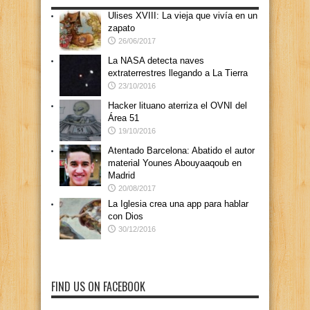
Ulises XVIII: La vieja que vivía en un
zapato
26/06/2017
La NASA detecta naves
extraterrestres llegando a La Tierra
23/10/2016
Hacker lituano aterriza el OVNI del
Área 51
19/10/2016
Atentado Barcelona: Abatido el autor
material Younes Abouyaaqoub en
Madrid
20/08/2017
La Iglesia crea una app para hablar
con Dios
30/12/2016
FIND US ON FACEBOOK