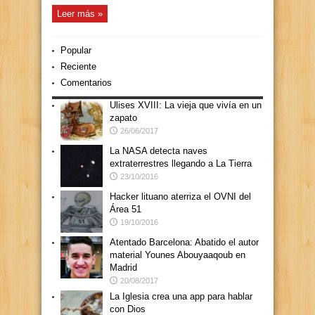
Leer más »
Popular
Reciente
Comentarios
Ulises XVIII: La vieja que vivía en un
zapato
26/06/2017
La NASA detecta naves
extraterrestres llegando a La Tierra
23/10/2016
Hacker lituano aterriza el OVNI del
Área 51
19/10/2016
Atentado Barcelona: Abatido el autor
material Younes Abouyaaqoub en
Madrid
20/08/2017
La Iglesia crea una app para hablar
con Dios