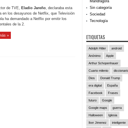
Mandrágora
Sin categoría
ector de TVE,
Eladio Jareño
, declaraba esta
 en los desayunos de Netflix, que Televisión
Sociedad
la ha demandado a Netflix por emitir los
Tecnología
ntales de la 2.
más »
ETIQUETAS
Adolph Hitler
android
Anónimo
Apple
Arthur Schopenhauer
Cuarto milenio
diccionari
Dios
Donald Trump
era digital
España
Facebook
Frases
futuro
Google
Google maps
guerra
Halloween
Iglesia
Iker Jimenez
inteligente