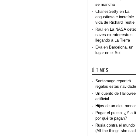
se mancha
CharlesGetty
en
La
angustiosa e increíble
vida de Richard Testie
Raul
en
La NASA dete
naves extraterrestres
llegando a La Tierra
Eva
en
Barcelona, un
lugar en el Sol
ÚLTIMOS
Santamago repartirá
regalos estas navidad
Un cuento de Hallowee
artificial
Hijos de un dios menor
Pagar el precio. ¿Y a ti
por qué te pagan?
Rusia contra el mundo
(All the things she said