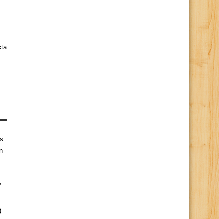
cta
es
n
,
)