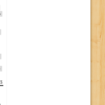
a
p
ES
o