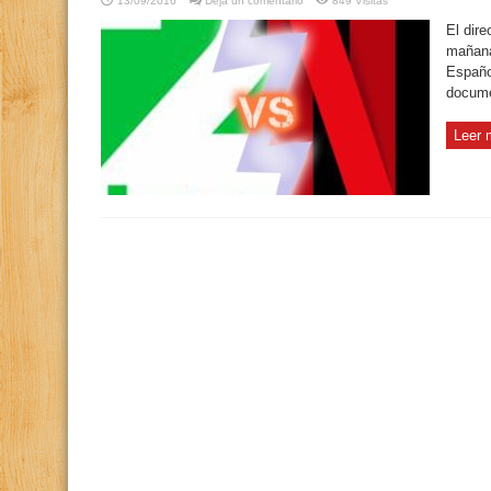
13/09/2016
Deja un comentario
849 Visitas
El dir
mañana
Españo
docume
Leer 