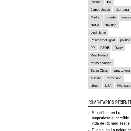
Internet
IoT
James Joyce
Literatura
Madrid
muerte
músic
NASA
Navidad
pesimismo
PesimismoDigital
política
PP
PSOE
Rajoy
Real Madrid
redes sociales
Santa Claus
smartphone
suicidio
terrorismo
Ulises
USA
Whatsap
COMENTARIOS RECIENT
StuartTum
en
La
angustiosa e increíble
vida de Richard Testie
Puchini
en
La pelota n