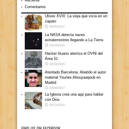
Reciente
Comentarios
Ulises XVIII: La vieja que vivía en un
zapato
26/06/2017
La NASA detecta naves
extraterrestres llegando a La Tierra
23/10/2016
Hacker lituano aterriza el OVNI del
Área 51
19/10/2016
Atentado Barcelona: Abatido el autor
material Younes Abouyaaqoub en
Madrid
20/08/2017
La Iglesia crea una app para hablar
con Dios
30/12/2016
FIND US ON FACEBOOK