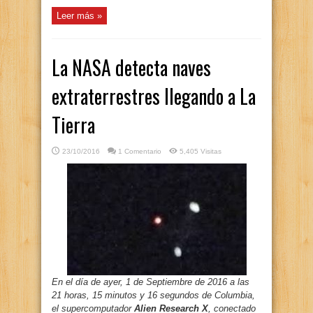
Leer más »
La NASA detecta naves
extraterrestres llegando a La
Tierra
23/10/2016
1 Comentario
5,405 Visitas
En el día de ayer, 1 de Septiembre de 2016 a las
21 horas, 15 minutos y 16 segundos de Columbia,
el supercomputador
Alien Research X
, conectado