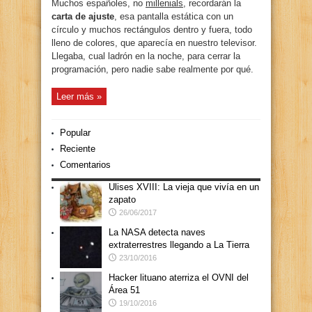
Muchos españoles, no
millenials
, recordarán la
carta de ajuste
, esa pantalla estática con un
círculo y muchos rectángulos dentro y fuera, todo
lleno de colores, que aparecía en nuestro televisor.
Llegaba, cual ladrón en la noche, para cerrar la
programación, pero nadie sabe realmente por qué.
Leer más »
Popular
Reciente
Comentarios
Ulises XVIII: La vieja que vivía en un
zapato
26/06/2017
La NASA detecta naves
extraterrestres llegando a La Tierra
23/10/2016
Hacker lituano aterriza el OVNI del
Área 51
19/10/2016