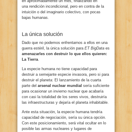
en aproximadamente un mes, finalizando en
una rendición incondicional, pero en contra de la
intuición o del imaginario colectivo, con pocas
bajas humanas.
La única solución
Dado que no podemos enfrentarnos a ellos en una
guerra estéril, la única solución para
ET BigData
es
amenazarles con destruir lo que ellos quieren:
La Tierra
.
La especie humana no tiene capacidad para
destruir a semejante especie invasora, pero si para
destruir el planeta: El lanzamiento de la cuarta
parte del
arsenal nuclear mundial
sería suficiente
para ocasionar un invierno nuclear que acabaría
con casi la totalidad de los seres vivos, destruiría
las infraestructuras y dejaría el planeta inhabitable.
Ante esta situación, la especie humana tendría
capacidad de negociación, sería su única opción.
Con este posicionamiento, será vital ocultar en lo
posible las armas nucleares y lugares de