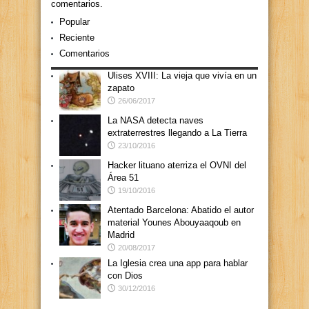
comentarios.
Popular
Reciente
Comentarios
Ulises XVIII: La vieja que vivía en un
zapato
26/06/2017
La NASA detecta naves
extraterrestres llegando a La Tierra
23/10/2016
Hacker lituano aterriza el OVNI del
Área 51
19/10/2016
Atentado Barcelona: Abatido el autor
material Younes Abouyaaqoub en
Madrid
20/08/2017
La Iglesia crea una app para hablar
con Dios
30/12/2016