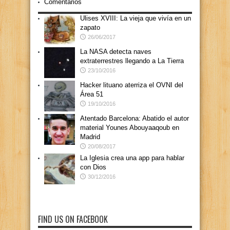
Comentarios
Ulises XVIII: La vieja que vivía en un
zapato
26/06/2017
La NASA detecta naves
extraterrestres llegando a La Tierra
23/10/2016
Hacker lituano aterriza el OVNI del
Área 51
19/10/2016
Atentado Barcelona: Abatido el autor
material Younes Abouyaaqoub en
Madrid
20/08/2017
La Iglesia crea una app para hablar
con Dios
30/12/2016
FIND US ON FACEBOOK