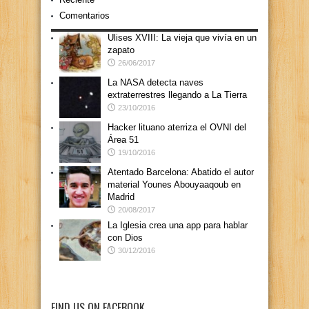
Comentarios
Ulises XVIII: La vieja que vivía en un
zapato
26/06/2017
La NASA detecta naves
extraterrestres llegando a La Tierra
23/10/2016
Hacker lituano aterriza el OVNI del
Área 51
19/10/2016
Atentado Barcelona: Abatido el autor
material Younes Abouyaaqoub en
Madrid
20/08/2017
La Iglesia crea una app para hablar
con Dios
30/12/2016
FIND US ON FACEBOOK