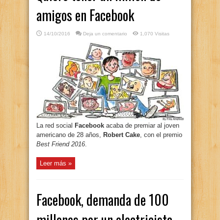
amigos en Facebook
14/10/2016
Deja un comentario
1,070 Visitas
La red social
Facebook
acaba de premiar al joven
americano de 28 años,
Robert Cake
, con el premio
Best Friend 2016
.
Leer más »
Facebook, demanda de 100
millones por un electricista