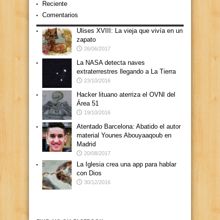
Reciente
Comentarios
Ulises XVIII: La vieja que vivía en un
zapato
26/06/2017
La NASA detecta naves
extraterrestres llegando a La Tierra
23/10/2016
Hacker lituano aterriza el OVNI del
Área 51
19/10/2016
Atentado Barcelona: Abatido el autor
material Younes Abouyaaqoub en
Madrid
20/08/2017
La Iglesia crea una app para hablar
con Dios
30/12/2016