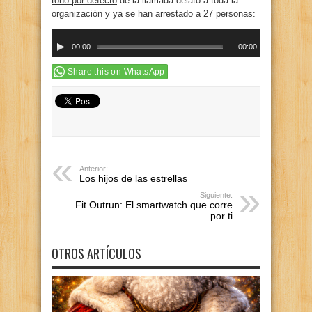
tono por defecto
de la llamada delató a toda la
organización y ya se han arrestado a 27 personas:
Reproductor
00:00
00:00
de
audio
Share this on WhatsApp
Anterior:
Los hijos de las estrellas
Siguiente:
Fit Outrun: El smartwatch que corre
por ti
OTROS ARTÍCULOS