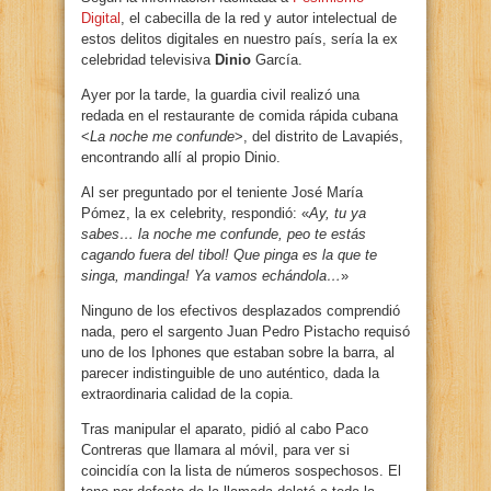
Digital
, el cabecilla de la red y autor intelectual de
estos delitos digitales en nuestro país, sería la ex
celebridad televisiva
Dinio
García.
Ayer por la tarde, la guardia civil realizó una
redada en el restaurante de comida rápida cubana
<
La noche me confunde
>, del distrito de Lavapiés,
encontrando allí al propio Dinio.
Al ser preguntado por el teniente José María
Pómez, la ex celebrity, respondió: «
Ay, tu ya
sabes… la noche me confunde, peo te estás
cagando fuera del tibol! Que pinga es la que te
singa, mandinga! Ya vamos echándola…
»
Ninguno de los efectivos desplazados comprendió
nada, pero el sargento Juan Pedro Pistacho requisó
uno de los Iphones que estaban sobre la barra, al
parecer indistinguible de uno auténtico, dada la
extraordinaria calidad de la copia.
Tras manipular el aparato, pidió al cabo Paco
Contreras que llamara al móvil, para ver si
coincidía con la lista de números sospechosos. El