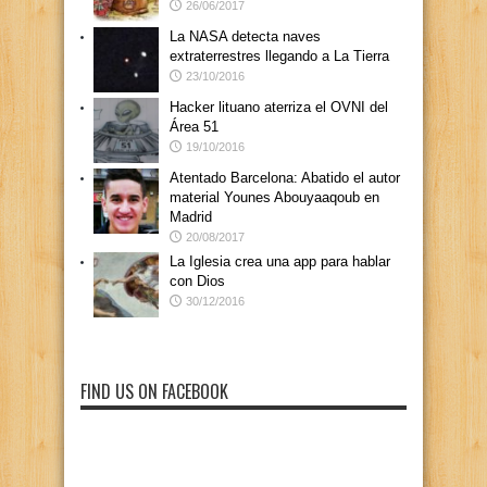
26/06/2017
La NASA detecta naves
extraterrestres llegando a La Tierra
23/10/2016
Hacker lituano aterriza el OVNI del
Área 51
19/10/2016
Atentado Barcelona: Abatido el autor
material Younes Abouyaaqoub en
Madrid
20/08/2017
La Iglesia crea una app para hablar
con Dios
30/12/2016
FIND US ON FACEBOOK