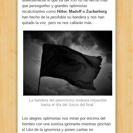
dolientemente lo que va del XXI no ha hecho más
que perseguirles y grandes optimistas
recalcitrantes como
Hitler, Madoff o Zuckerberg
han hecho de la
pesifobia
su bandera y nos han
quitado la voz, pero no nos callarán más.
La bandera del pesimismo ondeará impasible
hasta el día del Juicio del final.
Los alegres optimistas nos miran por encima del
hombro con una sonrisa ignorante mientras pinchan
el Like de la ignominia y ponen caritas en