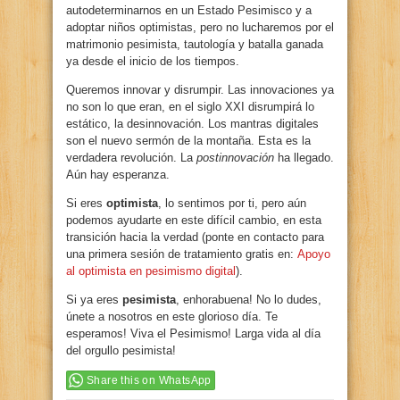
autodeterminarnos en un Estado Pesimisco y a
adoptar niños optimistas, pero no lucharemos por el
matrimonio pesimista, tautología y batalla ganada
ya desde el inicio de los tiempos.
Queremos innovar y disrumpir. Las innovaciones ya
no son lo que eran, en el siglo XXI disrumpirá lo
estático, la desinnovación. Los mantras digitales
son el nuevo sermón de la montaña. Esta es la
verdadera revolución. La
postinnovación
ha llegado.
Aún hay esperanza.
Si eres
optimista
, lo sentimos por ti, pero aún
podemos ayudarte en este difícil cambio, en esta
transición hacia la verdad (ponte en contacto para
una primera sesión de tratamiento gratis en:
Apoyo
al optimista en pesimismo digital
).
Si ya eres
pesimista
, enhorabuena! No lo dudes,
únete a nosotros en este glorioso día. Te
esperamos! Viva el Pesimismo! Larga vida al día
del orgullo pesimista!
Share this on WhatsApp