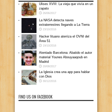
Ulises XVIII: La vieja que vivía en un
zapato
26/06/2017
La NASA detecta naves
extraterrestres llegando a La Tierra
23/10/2016
Hacker lituano aterriza el OVNI del
Área 51
19/10/2016
Atentado Barcelona: Abatido el autor
material Younes Abouyaaqoub en
Madrid
20/08/2017
La Iglesia crea una app para hablar
con Dios
30/12/2016
FIND US ON FACEBOOK