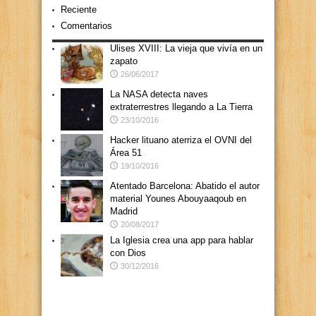
Reciente
Comentarios
Ulises XVIII: La vieja que vivía en un
zapato
26/06/2017
La NASA detecta naves
extraterrestres llegando a La Tierra
23/10/2016
Hacker lituano aterriza el OVNI del
Área 51
19/10/2016
Atentado Barcelona: Abatido el autor
material Younes Abouyaaqoub en
Madrid
20/08/2017
La Iglesia crea una app para hablar
con Dios
30/12/2016