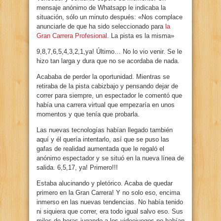
mensaje anónimo de Whatsapp le indicaba la
situación, sólo un minuto después: «Nos complace
anunciarle de que ha sido seleccionado para
la
Gran Carrera Profesional
. La pista es la misma»
9,8,7,6,5,4,3,2,1,ya! Último… No lo vio venir. Se le
hizo tan larga y dura que no se acordaba de nada.
Acababa de perder la oportunidad. Mientras se
retiraba de la pista cabizbajo y pensando dejar de
correr para siempre, un espectador le comentó que
había una carrera virtual que empezaría en unos
momentos y que tenía que probarla.
Las nuevas tecnologías habían llegado también
aquí y él quería intentarlo, así que se puso las
gafas de realidad aumentada que le regaló el
anónimo espectador y se situó en la nueva línea de
salida. 6,5,17, ya! Primero!!!
Estaba alucinando y pletórico. Acaba de quedar
primero en la Gran Carrera! Y no solo eso, encima
inmerso en las nuevas tendencias. No había tenido
ni siquiera que correr, era todo igual salvo eso. Sus
miles de horas jugando a los videojuegos no habían