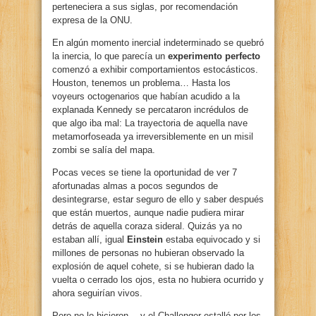
perteneciera a sus siglas, por recomendación
expresa de la ONU.
En algún momento inercial indeterminado se quebró
la inercia, lo que parecía un
experimento perfecto
comenzó a exhibir comportamientos estocásticos.
Houston, tenemos un problema… Hasta los
voyeurs octogenarios que habían acudido a la
explanada Kennedy se percataron incrédulos de
que algo iba mal: La trayectoria de aquella nave
metamorfoseada ya irreversiblemente en un misil
zombi se salía del mapa.
Pocas veces se tiene la oportunidad de ver 7
afortunadas almas a pocos segundos de
desintegrarse, estar seguro de ello y saber después
que están muertos, aunque nadie pudiera mirar
detrás de aquella coraza sideral. Quizás ya no
estaban allí, igual
Einstein
estaba equivocado y si
millones de personas no hubieran observado la
explosión de aquel cohete, si se hubieran dado la
vuelta o cerrado los ojos, esta no hubiera ocurrido y
ahora seguirían vivos.
Pero no lo hicieron… y el Challenger estalló por los