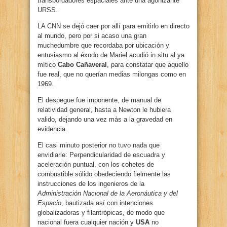
transbordadores espaciales ante una agonizante
URSS.
LA CNN se dejó caer por allí para emitirlo en directo
al mundo, pero por si acaso una gran
muchedumbre que recordaba por ubicación y
entusiasmo al éxodo de Mariel acudió in situ al ya
mítico
Cabo Cañaveral
, para constatar que aquello
fue real, que no querían medias milongas como en
1969.
El despegue fue imponente, de manual de
relatividad general, hasta a Newton le hubiera
valido, dejando una vez más a la gravedad en
evidencia.
El casi minuto posterior no tuvo nada que
envidiarle: Perpendicularidad de escuadra y
aceleración puntual, con los cohetes de
combustible sólido obedeciendo fielmente las
instrucciones de los ingenieros de la
Administración Nacional de la Aeronáutica y del
Espacio
, bautizada así con intenciones
globalizadoras y filantrópicas, de modo que
nacional fuera cualquier nación y
USA
no