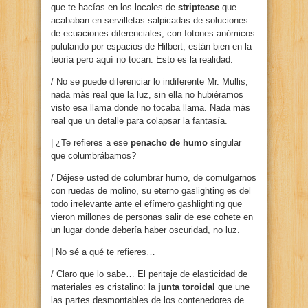
que te hacías en los locales de
striptease
que
acababan en servilletas salpicadas de soluciones
de ecuaciones diferenciales, con fotones anómicos
pululando por espacios de Hilbert, están bien en la
teoría pero aquí no tocan. Esto es la realidad.
/ No se puede diferenciar lo indiferente Mr. Mullis,
nada más real que la luz, sin ella no hubiéramos
visto esa llama donde no tocaba llama. Nada más
real que un detalle para colapsar la fantasía.
| ¿Te refieres a ese
penacho de humo
singular
que columbrábamos?
/ Déjese usted de columbrar humo, de comulgarnos
con ruedas de molino, su eterno gaslighting es del
todo irrelevante ante el efímero gashlighting que
vieron millones de personas salir de ese cohete en
un lugar donde debería haber oscuridad, no luz.
| No sé a qué te refieres…
/ Claro que lo sabe… El peritaje de elasticidad de
materiales es cristalino: la
junta toroidal
que une
las partes desmontables de los contenedores de