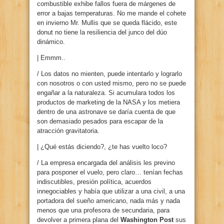
combustible exhibe fallos fuera de márgenes de
error a bajas temperaturas. No me mande el cohete
en invierno Mr. Mullis que se queda flácido, este
donut no tiene la resiliencia del junco del dúo
dinámico.
| Emmm..
/ Los datos no mienten, puede intentarlo y lograrlo
con nosotros o con usted mismo, pero no se puede
engañar a la naturaleza. Si acumulara todos los
productos de marketing de la NASA y los metiera
dentro de una astronave se daría cuenta de que
son demasiado pesados para escapar de la
atracción gravitatoria.
| ¿Qué estás diciendo?, ¿te has vuelto loco?
/ La empresa encargada del análisis les previno
para posponer el vuelo, pero claro… tenían fechas
indiscutibles, presión política, acuerdos
innegociables y había que utilizar a una civil, a una
portadora del sueño americano, nada más y nada
menos que una profesora de secundaria, para
devolver a primera plana del
Washington Post
sus