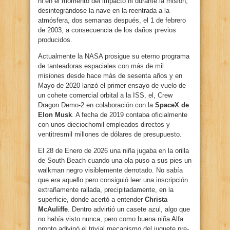
ni en el momento del impacto ni durante la misión,
desintegrándose la nave en la reentrada a la
atmósfera, dos semanas después, el 1 de febrero
de 2003, a consecuencia de los daños previos
producidos.
Actualmente la NASA prosigue su eterno programa
de tanteadoras espaciales con más de mil
misiones desde hace más de sesenta años y en
Mayo de 2020 lanzó el primer ensayo de vuelo de
un cohete comercial orbital a la ISS, el, Crew
Dragon Demo-2 en colaboración con la
SpaceX de
Elon Musk
. A fecha de 2019 contaba oficialmente
con unos dieciochomil empleados directos y
ventitresmil millones de dólares de presupuesto.
El 28 de Enero de 2026 una niña jugaba en la orilla
de South Beach cuando una ola puso a sus pies un
walkman negro visiblemente derrotado. No sabía
que era aquello pero consiguió leer una inscripción
extrañamente rallada, precipitadamente, en la
superficie, donde acertó a entender
Christa
McAuliffe
. Dentro advirtió un casete azul, algo que
no había visto nunca, pero como buena niña Alfa
pronto adivinó el trivial mecanismo del juguete pre-