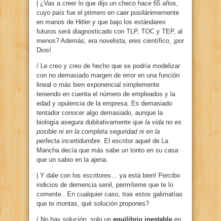
| ¿Vas a creer lo que dijo un checo hace 65 años,
cuyo país fue el primero en caer pusilánimemente
en manos de Hitler y que bajo los estándares
futuros será diagnosticado con TLP, TOC y TEP, al
menos? Además, era novelista, eres científico, ¡por
Dios!
/ Le creo y creo de hecho que se podría modelizar
con no demasiado margen de error en una función
lineal o más bien exponencial simplemente
teniendo en cuenta el número de empleados y la
edad y opulencia de la empresa. Es demasiado
tentador conocer algo demasiado, aunque la
biología asegura dubitativamente que
la vida no es
posible ni en la completa seguridad ni en la
perfecta incertidumbre
. El escritor aquel de La
Mancha decía que más sabe un tonto en su casa
que un sabio en la ajena.
| Y dale con los escritores… ya está bien! Percibo
indicios de demencia senil, permíteme que te lo
comente.. En cualquier caso, tras estos galimatías
que te montas, qué solución propones?
/ No hay solución, solo un
equilibrio inestable
en