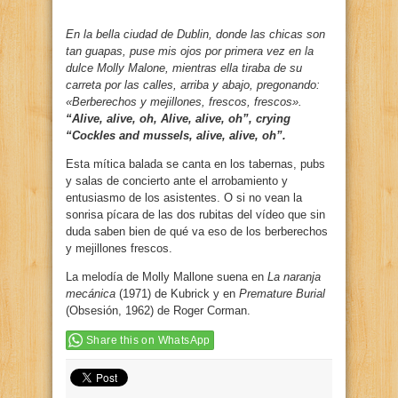
En la bella ciudad de Dublin, donde las chicas son
tan guapas, puse mis ojos por primera vez en la
dulce Molly Malone, mientras ella tiraba de su
carreta por las calles, arriba y abajo, pregonando:
«Berberechos y mejillones, frescos, frescos».
“Alive, alive, oh, Alive, alive, oh”, crying
“Cockles and mussels, alive, alive, oh”.
Esta mítica balada se canta en los tabernas, pubs
y salas de concierto ante el arrobamiento y
entusiasmo de los asistentes. O si no vean la
sonrisa pícara de las dos rubitas del vídeo que sin
duda saben bien de qué va eso de los berberechos
y mejillones frescos.
La melodía de Molly Mallone suena en
La naranja
mecánica
(1971) de Kubrick y en
Premature Burial
(Obsesión, 1962) de Roger Corman.
Share this on WhatsApp