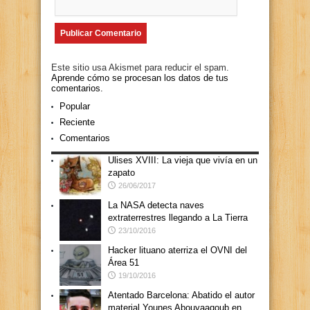
Este sitio usa Akismet para reducir el spam.
Aprende cómo se procesan los datos de tus
comentarios.
Popular
Reciente
Comentarios
Ulises XVIII: La vieja que vivía en un
zapato
26/06/2017
La NASA detecta naves
extraterrestres llegando a La Tierra
23/10/2016
Hacker lituano aterriza el OVNI del
Área 51
19/10/2016
Atentado Barcelona: Abatido el autor
material Younes Abouyaaqoub en