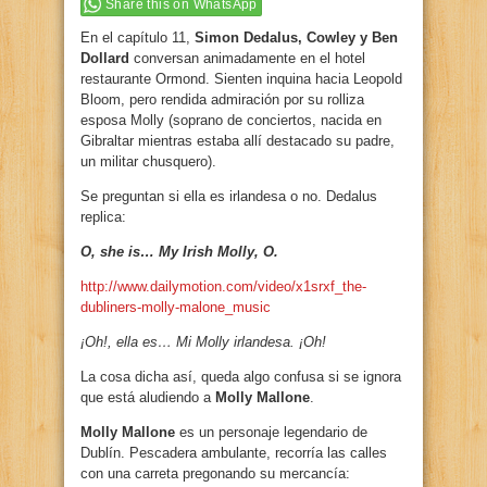
Share this on WhatsApp
En el capítulo 11,
Simon Dedalus, Cowley y Ben
Dollard
conversan animadamente en el hotel
restaurante Ormond. Sienten inquina hacia Leopold
Bloom, pero rendida admiración por su rolliza
esposa Molly (soprano de conciertos, nacida en
Gibraltar mientras estaba allí destacado su padre,
un militar chusquero).
Se preguntan si ella es irlandesa o no. Dedalus
replica:
O, she is… My Irish Molly, O.
http://www.dailymotion.com/video/x1srxf_the-
dubliners-molly-malone_music
¡Oh!, ella es… Mi Molly irlandesa. ¡Oh!
La cosa dicha así, queda algo confusa si se ignora
que está aludiendo a
Molly Mallone
.
Molly Mallone
es un personaje legendario de
Dublín. Pescadera ambulante, recorría las calles
con una carreta pregonando su mercancía: