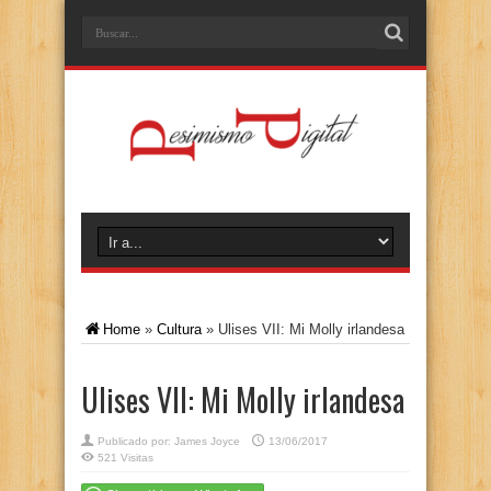
Home
»
Cultura
»
Ulises VII: Mi Molly irlandesa
Ulises VII: Mi Molly irlandesa
Publicado por:
James Joyce
13/06/2017
521 Visitas