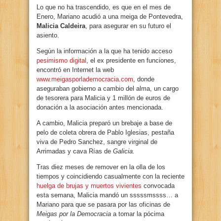
Lo que no ha trascendido, es que en el mes de
Enero, Mariano acudió a una meiga de Pontevedra,
Malicia Caldeira
, para asegurar en su futuro el
asiento.
Según la información a la que ha tenido acceso
pesimismo digital
, el ex presidente en funciones,
encontró en Internet la web
www.meigasporlademocracia.com
, donde
aseguraban gobierno a cambio del alma, un cargo
de tesorera para Malicia y 1 millón de euros de
donación a la asociación antes mencionada.
A cambio, Malicia preparó un brebaje a base de
pelo de coleta obrera de Pablo Iglesias, pestaña
viva de Pedro Sanchez, sangre virginal de
Arrimadas y cava Rías de
Galicia.
Tras diez meses de remover en la olla de los
tiempos y coincidiendo casualmente con la reciente
huelga de brujas y muertos vivientes
convocada
esta semana, Malicia mandó un sssssmssss… a
Mariano para que se pasara por las oficinas de
Meigas por la Democracia
a tomar la pócima