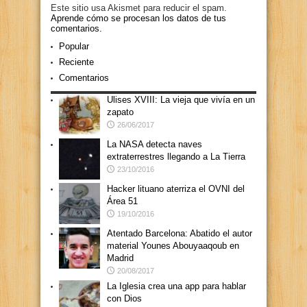
Este sitio usa Akismet para reducir el spam.
Aprende cómo se procesan los datos de tus
comentarios.
Popular
Reciente
Comentarios
Ulises XVIII: La vieja que vivía en un
zapato
26/06/2017
La NASA detecta naves
extraterrestres llegando a La Tierra
23/10/2016
Hacker lituano aterriza el OVNI del
Área 51
19/10/2016
Atentado Barcelona: Abatido el autor
material Younes Abouyaaqoub en
Madrid
20/08/2017
La Iglesia crea una app para hablar
con Dios