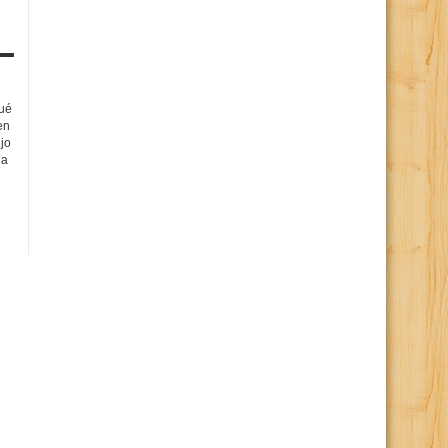
qué
en
ijo
da