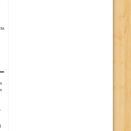
cta
es
n
,
)