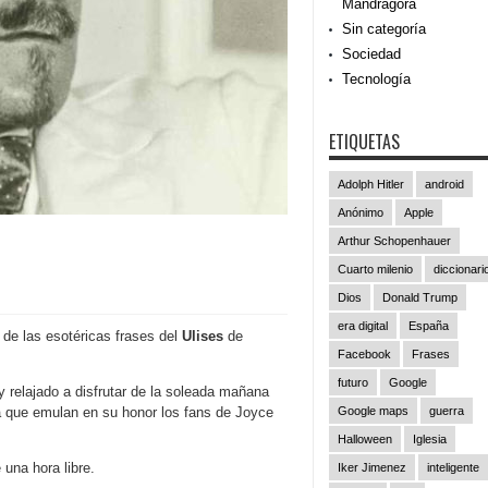
Mandrágora
Sin categoría
Sociedad
Tecnología
ETIQUETAS
Adolph Hitler
android
Anónimo
Apple
Arthur Schopenhauer
Cuarto milenio
diccionari
Dios
Donald Trump
era digital
España
 de las esotéricas frases del
Ulises
de
Facebook
Frases
futuro
Google
y relajado a disfrutar de la soleada mañana
ia que emulan en su honor los fans de Joyce
Google maps
guerra
Halloween
Iglesia
 una hora libre.
Iker Jimenez
inteligente