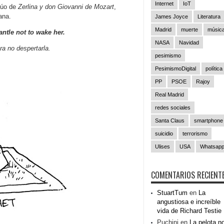
Internet
IoT
dúo de
Zerlina y don Giovanni de Mozart
,
ana.
James Joyce
Literatura
Madrid
muerte
músic
ntle not to wake her.
NASA
Navidad
a no despertarla.
pesimismo
PesimismoDigital
política
PP
PSOE
Rajoy
Real Madrid
redes sociales
Santa Claus
smartphone
suicidio
terrorismo
Ulises
USA
Whatsap
COMENTARIOS RECIENT
StuartTum
en
La
angustiosa e increíble
vida de Richard Testie
Puchini
en
La pelota n