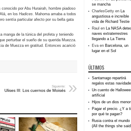
se mancha
s conocido por Abu Hurairah, hombre piadoso
CharlesGetty
en
La
Alá, en los
Hadices
. Mahoma amaba a todos
angustiosa e increíble
o sentía particular afecto por su bella gata
vida de Richard Testie
Raul
en
La NASA dete
naves extraterrestres
a manga de la túnica del profeta y teniendo
llegando a La Tierra
s que perturbar el sueño de su querida Muezza.
ia de Muezza en gratitud. Entonces acarició
Eva
en
Barcelona, un
lugar en el Sol
ÚLTIMOS
Santamago repartirá
regalos estas navidad
Siguiente:
Un cuento de Hallowee
Ulises III: Los cuernos de Moisés
artificial
Hijos de un dios menor
Pagar el precio. ¿Y a ti
por qué te pagan?
Rusia contra el mundo
(All the things she said