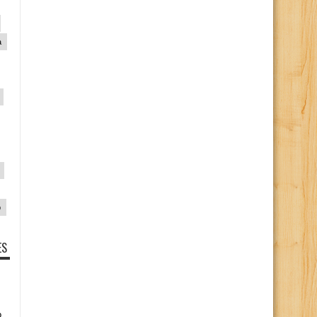
a
p
ES
o