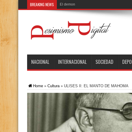
BREAKING NEWS
El demonio de Babel
NACIONAL
INTERNACIONAL
SOCIEDAD
DEPO
Home
»
Cultura
»
ULISES II: EL MANTO DE MAHOMA