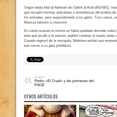
Según relata Abd al-Rahman ibn Sakhr al Azdi (603-681), má
que recopiló muchas anécdotas y enseñanzas del profeta de 
los animales, pero especialmente a los gatos. Tuvo varios, per
Muezza (alusión a
muezzin).
En cierta ocasión la minina se había quedado dormida sobre l
éste que acudir a la oración, prefirió cortarse el manto ante
Cuando regresó de la mezquita, Mahoma recibió una reverenc
tres veces a su gata predilecta.
Anterior:
Pedro «El Cruel» y las primarias del
PSOE
OTROS ARTÍCULOS