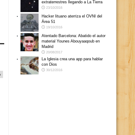
extraterrestres llegando a La Tierra
23/10/2016
Hacker lituano aterriza el OVNI del
Área 51
19/10/2016
Atentado Barcelona: Abatido el autor
material Younes Abouyaaqoub en
Madrid
20/08/2017
La Iglesia crea una app para hablar
con Dios
30/12/2016
o