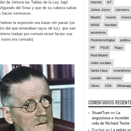
ibir de Jehová las Tablas de la Ley, bajó
Internet
IoT
sfigurado del Sinaí y que de su cabeza salían
James Joyce
Literatura
s haces luminosos.
Madrid
muerte
músic
 hebreo la expresión era
karan ohr panav
(un
NASA
Navidad
tro del que emanaban rayos de luz), que san
pesimismo
rónimo tradujo por
cornuta esset facies sua
 rostro era cornudo).
PesimismoDigital
política
PP
PSOE
Rajoy
Real Madrid
redes sociales
Santa Claus
smartphone
suicidio
terrorismo
Ulises
USA
Whatsap
COMENTARIOS RECIENT
StuartTum
en
La
angustiosa e increíble
vida de Richard Testie
Puchini
en
La pelota n