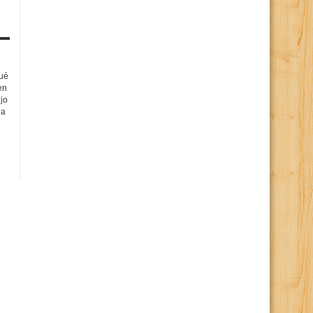
qué
en
ijo
da