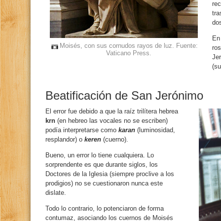
rec
tra
do
En
Moisés, con sus cornudos rayos de luz. Fuente:
ros
Vaticano Press.
Je
(su
Beatificación de San Jerónimo
El error fue debido a que la raíz trilítera hebrea
krn
(en hebreo las vocales no se escriben)
podía interpretarse como
karan
(luminosidad,
resplandor) o
keren
(cuerno).
Bueno, un error lo tiene cualquiera. Lo
sorprendente es que durante siglos, los
Doctores de la Iglesia (siempre proclive a los
prodigios) no se cuestionaron nunca este
dislate.
Todo lo contrario, lo potenciaron de forma
contumaz, asociando los cuernos de Moisés