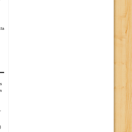
cta
es
n
,
)