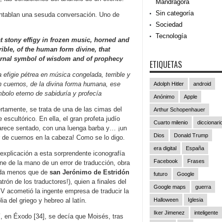
Mandrágora
Sin categoría
entablan una sesuda conversación. Uno de
Sociedad
Tecnología
at stony effigy in frozen music, horned and
rible, of the human form divine, that
ernal symbol of wisdom and of prophecy
ETIQUETAS
 efigie pétrea en música congelada, terrible y
n cuernos, de la divina forma humana, ese
Adolph Hitler
android
bolo eterno de sabiduría y profecía
Anónimo
Apple
rtamente, se trata de una de las cimas del
Arthur Schopenhauer
e escultórico. En ella, el gran profeta judío
Cuarto milenio
diccionari
arece sentado, con una luenga barba y… ¡un
Dios
Donald Trump
 de cuernos en la cabeza! Como se lo digo.
era digital
España
explicación a esta sorprendente iconografía
Facebook
Frases
ne de la mano de un error de traducción, obra
da menos que de
san Jerónimo
de Estridón
futuro
Google
atrón de los traductores!), quien a finales del
Google maps
guerra
IV acometió la ingente empresa de traducir la
lia del griego y hebreo al latín.
Halloween
Iglesia
Iker Jimenez
inteligente
í, en Éxodo [34], se decía que Moisés, tras