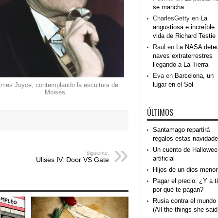
se mancha
CharlesGetty
en
La
angustiosa e increíble
vida de Richard Testie
Raul
en
La NASA dete
naves extraterrestres
llegando a La Tierra
Eva
en
Barcelona, un
lugar en el Sol
mes Joyce, contemplando la escultura de
Moisés.
ÚLTIMOS
Santamago repartirá
regalos estas navidad
Un cuento de Hallowee
Siguiente:
artificial
Ulises IV: Door VS Gate
Hijos de un dios menor
Pagar el precio. ¿Y a ti
por qué te pagan?
Rusia contra el mundo
(All the things she said