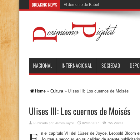
BREAKING NEWS
El demonio de Babel
NACIONAL
INTERNACIONAL
SOCIEDAD
DEPO
Home
»
Cultura
»
Ulises III: Los cuernos de Moisés
Ulises III: Los cuernos de Moisés
Publicado por:
James Joyce
02/06/2017
755 Visitas
E
n el capítulo VII del
Ulises
de Joyce, Leopold Bloom ent
Journal
a negociar, en su calidad de agente publicitario