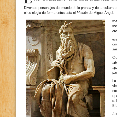
Diversos personajes del mundo de la prensa y de la cultura 
ellos elogia de forma entusiasta el
Moisés
de Miguel Ángel:
th
ter
et
esa
co
sím
Cie
art
ap
par
La 
vie
na
(¡p
s. 
Bib
All