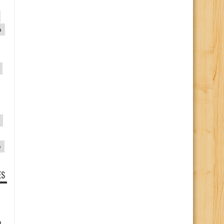
a
p
ES
o