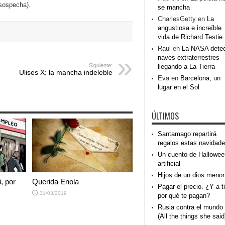
 sospecha).
se mancha
CharlesGetty
en
La
angustiosa e increíble
vida de Richard Testie
Raul
en
La NASA dete
naves extraterrestres
Siguiente:
llegando a La Tierra
Ulises X: la mancha indeleble
Eva
en
Barcelona, un
lugar en el Sol
ÚLTIMOS
Santamago repartirá
regalos estas navidad
Un cuento de Hallowee
artificial
Hijos de un dios menor
i, por
Querida Enola
Pagar el precio. ¿Y a ti
31/03/2019
por qué te pagan?
Rusia contra el mundo
(All the things she said