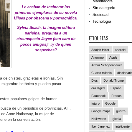
Mandrágora
Le acaban de incinerar los
Sin categoría
primeros ejemplares de su novela
Sociedad
Ulises por obscena y pornográfica.
Tecnología
Sylvia Beach, la insigne editora
parisina, pregunta a un
ETIQUETAS
circunspecto Joyce (con cara de
pocos amigos): ¿y de quién
sospechas?
Adolph Hitler
android
Anónimo
Apple
Arthur Schopenhauer
Cuarto milenio
diccionari
 de chistes, gracietas e ironías. Sin
Dios
Donald Trump
 raigambre británica y pueden pasar
era digital
España
Facebook
Frases
 estos populares golpes de humor.
futuro
Google
 busca de un periódico de provincias. Allí,
Google maps
guerra
ad de Anne Hathaway, la mujer de
Halloween
Iglesia
iene en la conversación:
Iker Jimenez
inteligente