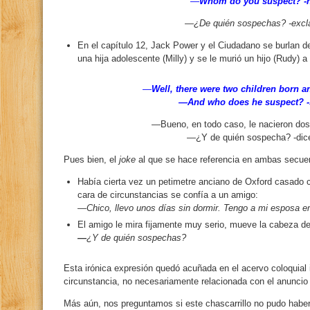
—
Whom do you suspect? -h
—¿De quién sospechas? -excla
En el capítulo 12, Jack Power y el Ciudadano se burlan de
una hija adolescente (Milly) y se le murió un hijo (Rudy) 
—
Well, there were two children born 
—And who does he suspect? -sa
—Bueno, en todo caso, le nacieron dos 
—¿Y de quién sospecha? -dice
Pues bien, el
joke
al que se hace referencia en ambas secuen
Había cierta vez un petimetre anciano de Oxford casado c
cara de circunstancias se confía a un amigo:
—Chico, llevo unos días sin dormir. Tengo a mi esposa 
El amigo le mira fijamente muy serio, mueve la cabeza de 
—
¿Y de quién sospechas?
Esta irónica expresión quedó acuñada en el acervo coloquial 
circunstancia, no necesariamente relacionada con el anunci
Más aún, nos preguntamos si este chascarrillo no pudo haber 