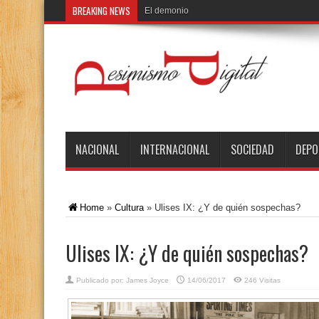
BREAKING NEWS
El demonio de Babel
NACIONAL
INTERNACIONAL
SOCIEDAD
DEPO
Home
»
Cultura
»
Ulises IX: ¿Y de quién sospechas?
Ulises IX: ¿Y de quién sospechas?
Publicado por:
James Joyce
14/06/2017
246 Visitas