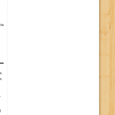
cta
es
n
,
)