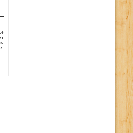
qué
en
ijo
da