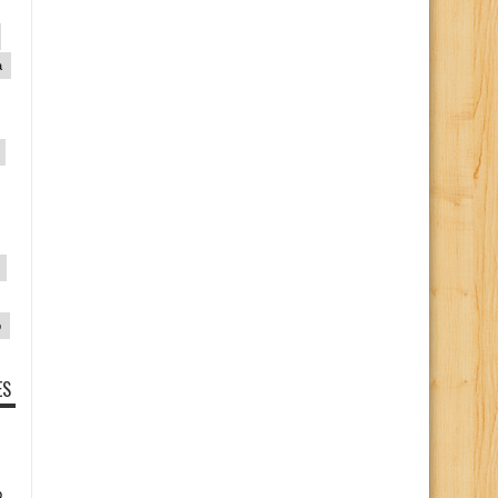
a
p
ES
o