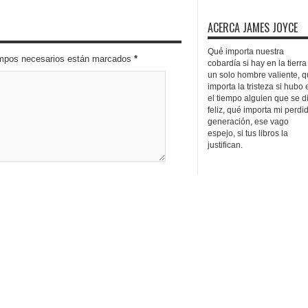
ACERCA JAMES JOYCE
Qué importa nuestra
campos necesarios están marcados
*
cobardía si hay en la tierra
un solo hombre valiente, 
importa la tristeza si hubo 
el tiempo alguien que se d
feliz, qué importa mi perdi
generación, ese vago
espejo, si tus libros la
justifican.