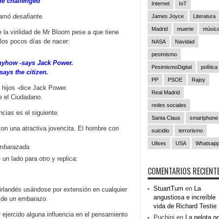
e challenged
Internet
IoT
mó desafiante.
James Joyce
Literatura
Madrid
muerte
músic
 la virilidad de Mr Bloom pese a que tiene
a los pocos días de nacer:
NASA
Navidad
pesimismo
anyhow -says Jack Power.
PesimismoDigital
política
ys the citizen.
PP
PSOE
Rajoy
hijos -dice Jack Power.
Real Madrid
 el Ciudadano.
redes sociales
cias es el siguiente.
Santa Claus
smartphone
on una atractiva jovencita. El hombre con
suicidio
terrorismo
Ulises
USA
Whatsap
embarazada.
un lado para otro y replica:
COMENTARIOS RECIENT
StuartTum
en
La
irlandés usándose por extensión en cualquier
angustiosa e increíble
o de un embarazo.
vida de Richard Testie
ejercido alguna influencia en el pensamiento
Puchini
en
La pelota n