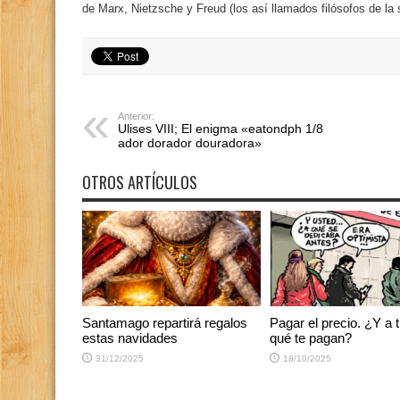
de Marx, Nietzsche y Freud (los así llamados filósofos de la
Anterior:
Ulises VIII; El enigma «eatondph 1/8
ador dorador douradora»
OTROS ARTÍCULOS
Santamago repartirá regalos
Pagar el precio. ¿Y a t
estas navidades
qué te pagan?
31/12/2025
18/10/2025